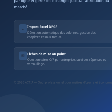
par ligne et gérez les échanges jusqu'à l'attribution du
marché.
Import Excel DPGF
↓
Détection automatique des colonnes, gestion des
chapitres et sous-totaux.
Fiches de mise au point
✉
Questionnaires Q/R par entreprise, suivi des réponses et
verrouillage.
© 2026 ACT.IA — Outil professionnel pour maîtres d'œuvre et économist