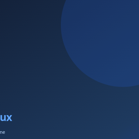
aux
gne